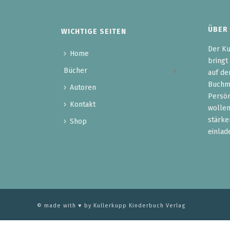
ÜBER
WICHTIGE SEITEN
Der Ku
Home
bringt
Bücher
auf de
Buchma
Autoren
Persön
Kontakt
wollen
stärke
Shop
einlad
© made with ♥ by Kullerkupp Kinderbuch Verlag