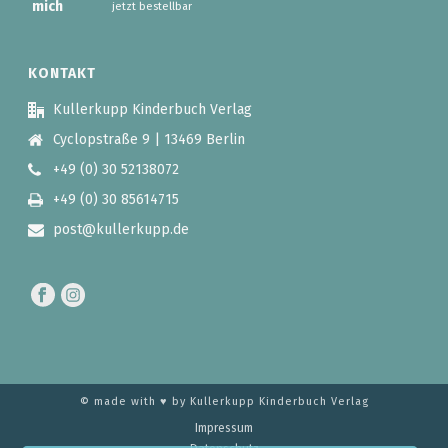
jetzt bestellbar
KONTAKT
Kullerkupp Kinderbuch Verlag
Cyclopstraße 9 | 13469 Berlin
+49 (0) 30 52138072
+49 (0) 30 85614715
post@kullerkupp.de
© made with ♥ by Kullerkupp Kinderbuch Verlag
Impressum